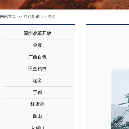
网站首页
>>
红色培训
>>
遵义
深圳改革开放
金寨
广西百色
照金精神
瑞金
于都
红旗渠
韶山
大别山