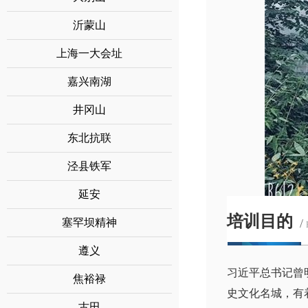
沂蒙山
上海一大会址
嘉兴南湖
井冈山
东北抗联
泾县铁军
延安
培训目的
塞罕坝精神
/
遵义
习近平总书记曾
焦裕禄
史文化名城，有
古田