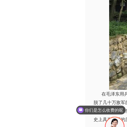
在毛泽东用兵如
脱了几十万敌军
现在有优惠活动吗
被消灭的危险。
史上具有重要的