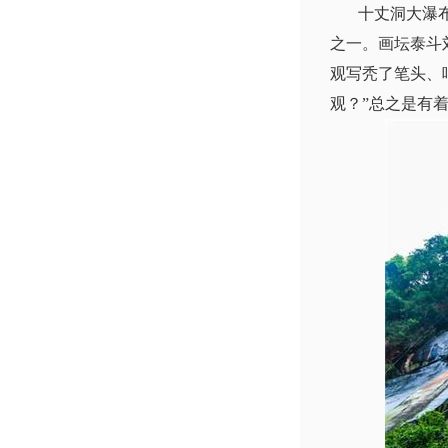
十丈洞大瀑布堪
之一。画坛泰斗
观写秃了笔头、
观？”总之是有