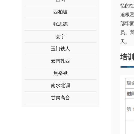
忆的
西柏坡
追根
部牢
张思德
员。
会宁
天。
玉门铁人
培
云南扎西
焦裕禄
南水北调
甘肃高台