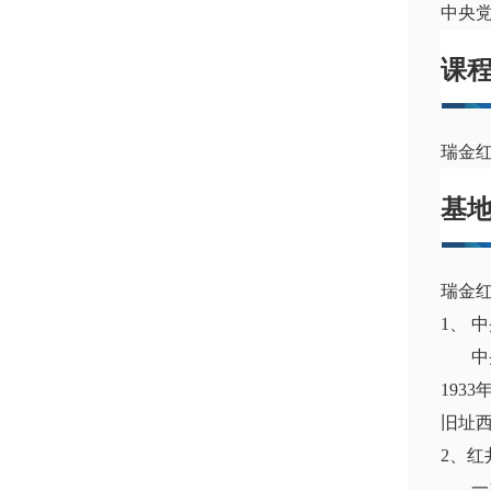
中央党
课
瑞金
基
瑞金
1、 
中央执
193
旧址
2、
一九