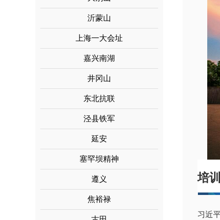
沂蒙山
上海一大会址
嘉兴南湖
井冈山
东北抗联
泾县铁军
延安
塞罕坝精神
培
遵义
焦裕禄
习近
古田