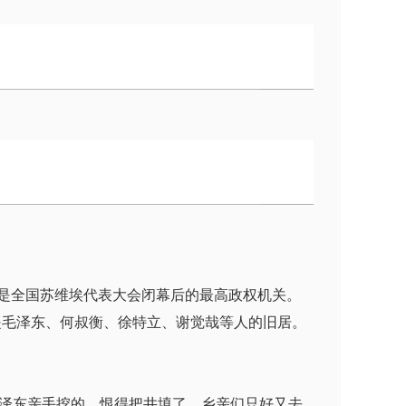
，是全国苏维埃代表大会闭幕后的最高政权机关。
，也是毛泽东、何叔衡、徐特立、谢觉哉等人的旧居。
。
泽东亲手挖的，恨得把井填了。乡亲们只好又去