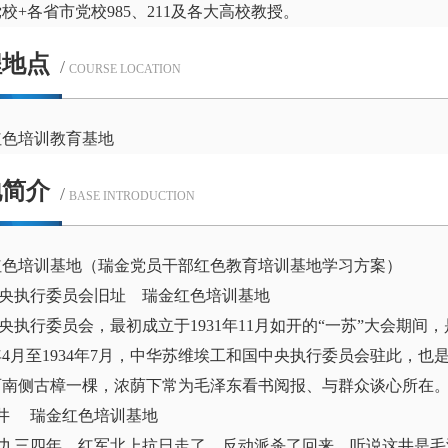
校+各省市党校985、211及各大高校教授。
程地点
/
COURSE LOCATION
红色培训教育基地
地简介
/
BASE INTRODUCTION
红色培训基地（瑞金党员干部红色教育培训基地学习方案）
中央执行委员会旧址 瑞金红色培训基地
行委员会，最初成立于1931年11月如开的“一苏”大会期间
3年4月至1934年7月，中华苏维埃工和国中央执行委员会驻此
西南侧古樟一棵，浓荫下常为毛泽东看书阅报、与群众谈心所在
红井 瑞金红色培训基地
三四年，红军北上抗日走了，反动派杀了回来，听说这井是毛