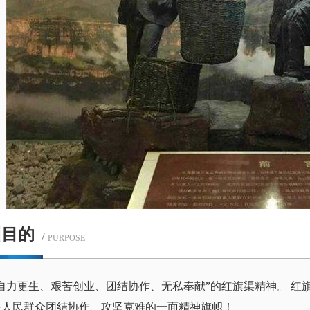
训目的
/
PURPOSE
“自力更生、艰苦创业、团结协作、无私奉献”的红旗渠精神。 
是人民群众团结协作、攻坚克难的一面精神旗帜！