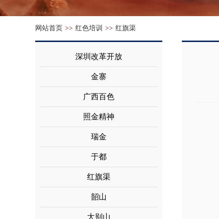
网站首页
>>
红色培训
>>
红旗渠
深圳改革开放
金寨
广西百色
照金精神
瑞金
于都
红旗渠
韶山
大别山