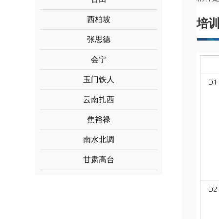
西柏坡
培
张思德
会宁
玉门铁人
云南扎西
焦裕禄
南水北调
甘肃高台