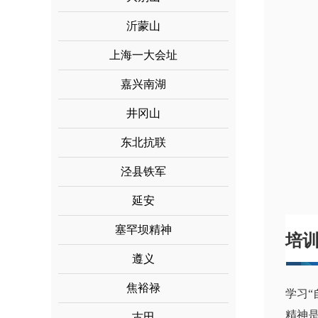
沂蒙山
上海一大会址
嘉兴南湖
井冈山
东北抗联
泾县铁军
延安
塞罕坝精神
培
遵义
焦裕禄
学习
精神
古田