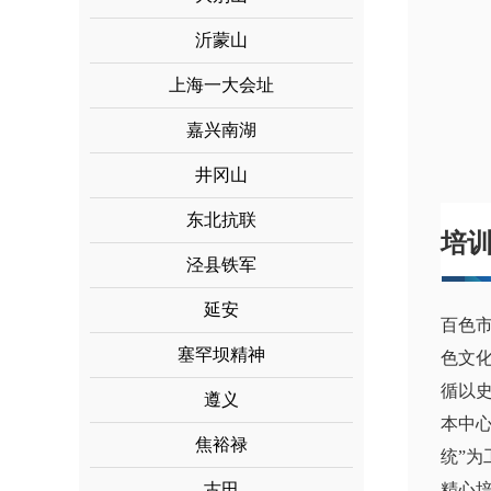
沂蒙山
上海一大会址
嘉兴南湖
井冈山
东北抗联
培
泾县铁军
延安
百色
塞罕坝精神
色文
循以
遵义
本中
焦裕禄
统”
古田
精心