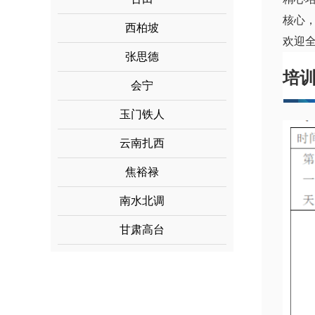
核心
西柏坡
欢迎
张思德
培
会宁
玉门铁人
云南扎西
焦裕禄
南水北调
甘肃高台