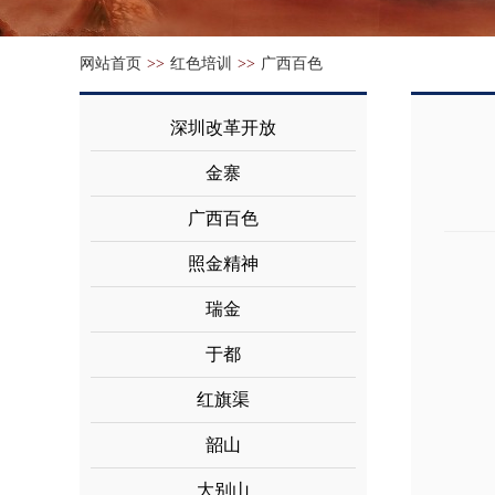
网站首页
>>
红色培训
>>
广西百色
深圳改革开放
金寨
广西百色
照金精神
瑞金
于都
红旗渠
韶山
大别山