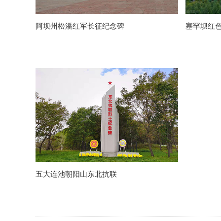
阿坝州松潘红军长征纪念碑
塞罕坝红
五大连池朝阳山东北抗联