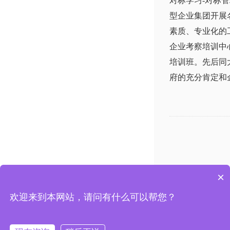
对标学习-对标
型企业集团开展
素质、专业化的
企业考察培训中
培训班。先后同
府的充分肯定和
×
上海市杨浦区国权路525号复旦复华科技楼
电话：13
欢迎来到本网站，请问有什么可以帮您？