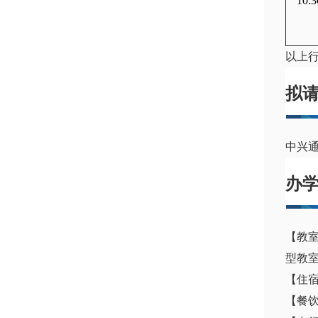
10:3
以上
拟
中兴
办
【教
型教
【住
【餐