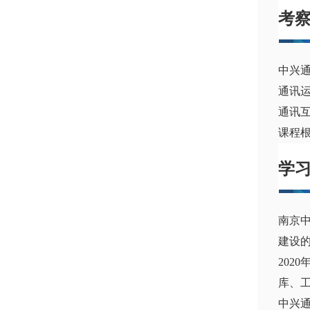
考
中兴
通讯
通讯
课程
学
南京
建设的
202
库、工
中兴通