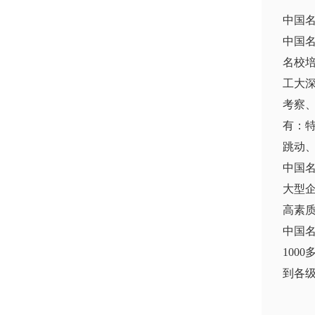
中国
中国
名校
工大
考察
有：
跳动
中国
大型
高素
中国
10
到各