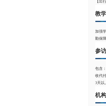
【出
教
加强
勤保
参
包含
收代
3天
机