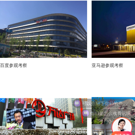
百度参观考察
亚马逊参观考察
可以介绍下你们的产品么
你们是怎么收费的呢