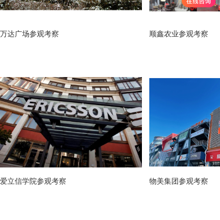
万达广场参观考察
顺鑫农业参观考察
爱立信学院参观考察
物美集团参观考察