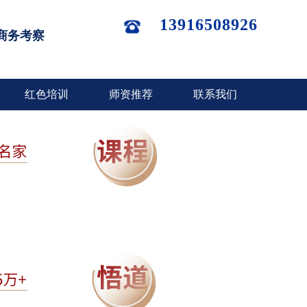
13916508926
商务考察
红色培训
师资推荐
联系我们