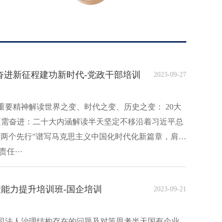
奋进新征程建功新时代-党政干部培训
2023-09-27
要精神解读世界之变、时代之变、历史之变： 20大
来更需奋进：二十大内涵解读半天坚定不移沿着习近平总
“两个先行”谱写马克思主义中国化时代化新篇章，肩负
任···
能力提升培训班-国企培训
2023-09-21
司法人治理结构存在的问题及对策思考半天国有企业