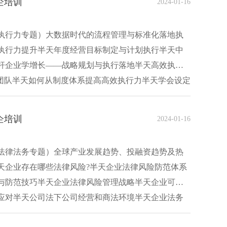
企培训
2024-01-16
执行力专题）大数据时代的流程管理与标准化落地执
执行力提升半天年度经营目标制定与计划执行半天中
杆企业学增长——战略规划与执行落地半天高效执
捷团队半天如何从制度体系提高高效执行力半天学会设定
企培训
2024-01-16
法律法务专题）全球产业发展趋势、投融资趋势及热
天企业存在哪些法律风险?半天企业法律风险防范体系
与防范技巧半天企业法律风险管理战略半天企业可复
应对半天公司法下公司经营和商法环境半天企业法务