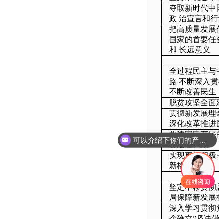
夺取新时代中
政 治宣言和
把高质量发展
国家的首要任
和 长远意义
全过程民主与
路 不断深入
不断改善民生
脱贫攻坚全面
贯彻新发展理
深化改革推进
构建安定有序
可以介绍下你们的产品么
会治理体系
实现更加积极
新格局
坚定不移贯彻
局保障新发展
深入学习贯彻
个确立”坚决做