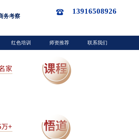
13916508926
商务考察
红色培训
师资推荐
联系我们