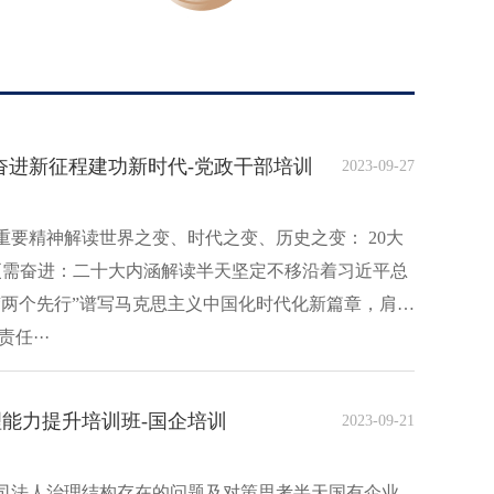
奋进新征程建功新时代-党政干部培训
2023-09-27
要精神解读世界之变、时代之变、历史之变： 20大
来更需奋进：二十大内涵解读半天坚定不移沿着习近平总
“两个先行”谱写马克思主义中国化时代化新篇章，肩负
任···
能力提升培训班-国企培训
2023-09-21
司法人治理结构存在的问题及对策思考半天国有企业