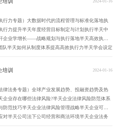
企培训
2024-01-16
执行力专题）大数据时代的流程管理与标准化落地执
执行力提升半天年度经营目标制定与计划执行半天中
杆企业学增长——战略规划与执行落地半天高效执
捷团队半天如何从制度体系提高高效执行力半天学会设定
企培训
2024-01-16
法律法务专题）全球产业发展趋势、投融资趋势及热
天企业存在哪些法律风险?半天企业法律风险防范体系
与防范技巧半天企业法律风险管理战略半天企业可复
应对半天公司法下公司经营和商法环境半天企业法务