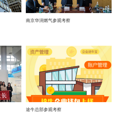
南京华润燃气参观考察
途牛总部参观考察