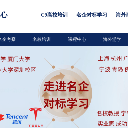
C9高校培训
名企对标学习
海外
名企考察
名校培训
课程中心
海外游学