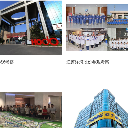
参观考察
江苏洋河股份参观考察