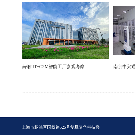
南钢JIT+C2M智能工厂参观考察
南京中兴
上海市杨浦区国权路525号复旦复华科技楼