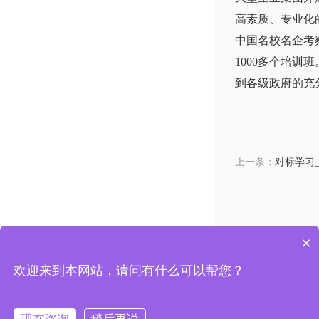
高素质、专业化
中国名校名企考
1000多个培
到各级政府的充
上一条：
对标学习
×
上海市杨浦区国权路525号复旦复华科技楼
电话：13
欢迎来到本网站，请问有什么可以帮您？