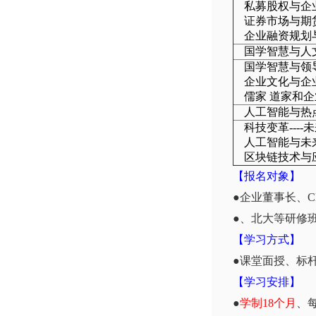
私募股权与企
证券市场与期
企业融资规划
国学智慧与人
国学智慧与领
企业文化与企
儒家 道家和
人工智能与热
科技变革---
人工智能与未
区块链技术与
【报名对象】
●企业董事长、
●、北大等研修
【学习方式】
●课堂面授、标
【学习安排】
●
学制18个月
、