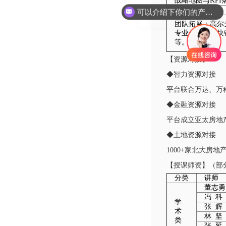
战略地图与KPI
第二课堂
你们是怎么收费的呢
团队拓展：高尔
专业分享：区块
等。
【资源对接】
◆智力资源对接
平台联合万达、万
◆金融资源对接
平台成立亚太房地
◆土地资源对接
1000+家北大
【授课师资】（部
分类
讲师
董志勇
冯 科
学
张 辉
术
林 坚
类
张 延