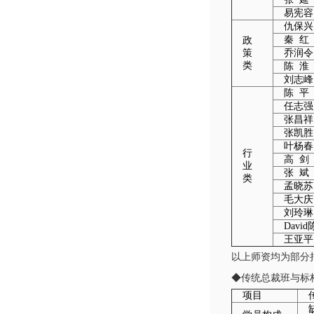
易宪容
仇保兴
秦 红
政
策
乔润令
类
陈 淮
刘志峰
陈 平
任志强
张昌祥
张凯胜
叶杨春
行
高 剑
业
张 斌
类
孟晓苏
毛大庆
刘玲琳
David
王亚平
以上师资均为部分
◆传统总裁班与标
项目