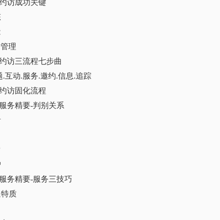
话约访成功关键
态
能
户管理
话约访三流程七步曲
主题.互动.服务.邀约.信息.追踪
话约访固化流程
话服务精要-判别关系
活
约
发
护
话服务精要-服务三技巧
通特质
力