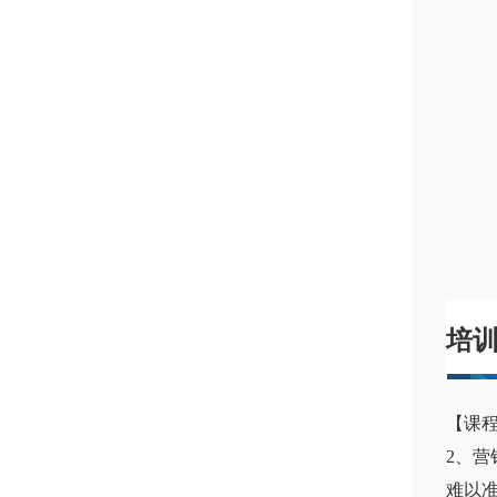
培
【课
2、
难以