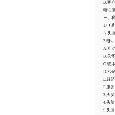
B.客
电话
三、私
1.电
A.头
2.电
A.互
B.关
C.破
D.营
E.经济
F.服务
3.头脑
4.头
5.头脑