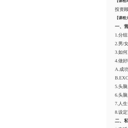
【课程
投资
【课程
一、
1.分
2.男
3.如
4.做
A.成
B.EX
5.头
6.头
7.人
8.设
二、私