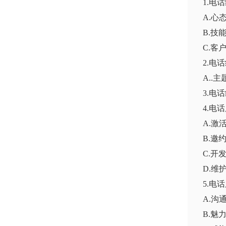
1.电
A.心
B.技
C.客
2.电
A..
3.电
4.电
A.激
B.邀
C.开
D.维
5.电
A.沟
B.魅