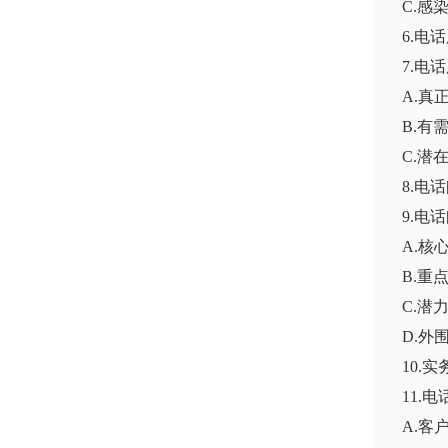
C.感
6.电
7.电
A.真
B.有
C.潜
8.电
9.电
A.核
B.重
C.潜
D.外
10.
11.
A.客