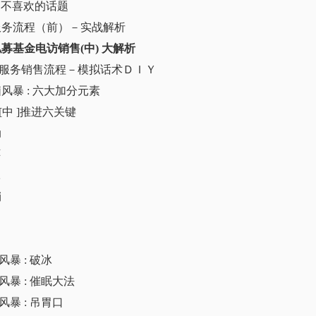
户不喜欢的话题
服务流程（前）－实战解析
募基金电访销售(中) 大解析
话服务销售流程－模拟话术ＤＩＹ
脑风暴 : 六大加分元素
话[中 ]推进六关键
动
怀
冰
销
风暴 : 破冰
脑风暴 : 催眠大法
风暴 : 吊胃口