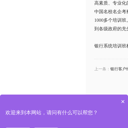
高素质、专业化
中国名校名企考
1000多个培
到各级政府的充
银行系统培训班
上一条：
银行客户
×
上海市杨浦区国权路525号复旦复华科技楼
电话：13
欢迎来到本网站，请问有什么可以帮您？