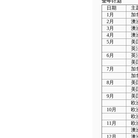
全年计划
日期
主
1月
加
2月
澳
3月
澳
4月
澳
5月
美
英
6月
英
美
7月
加
加
8月
美
美
9月
美
欧
10月
欧
欧
11月
欧
澳
12月
澳