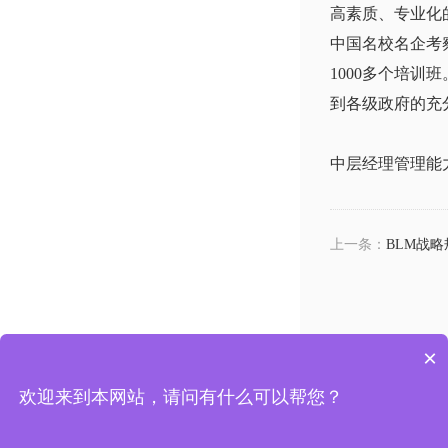
高素质、专业化
中国名校名企考
1000多个培
到各级政府的充
中层经理管理能
上一条：
BLM战
×
上海市杨浦区国权路525号复旦复华科技楼
电话：13
欢迎来到本网站，请问有什么可以帮您？