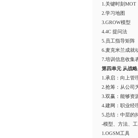
1.关键时刻MOT
2.学习地图
3.GROW模型
4.4C 提问法
5.员工指导矩阵
6.麦克米兰成就
7.培训信息收集
第四单元 从战
1.承启：向上管
2.抢筹：从公
3.双赢：能够资
4.建网：职业
5.总结：中层的
-模型、方法、
1.OGSM工具