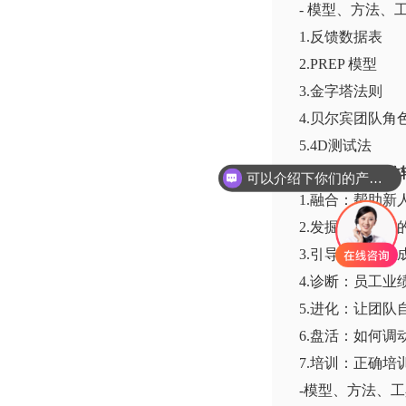
- 模型、方法、
1.反馈数据表
2.PREP 模型
3.金字塔法则
4.贝尔宾团队角
5.4D测试法
第三单元：有效
可以介绍下你们的产品么
1.融合：帮助
2.发掘：用教
3.引导：下属
4.诊断：员工
5.进化：让团队
6.盘活：如何
7.培训：正确培
-模型、方法、