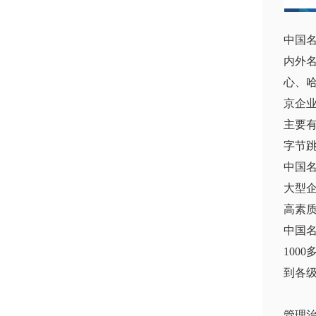
中国
内外
心、
京企
主要
字节
中国
大型
高素
中国
10
到各
管理