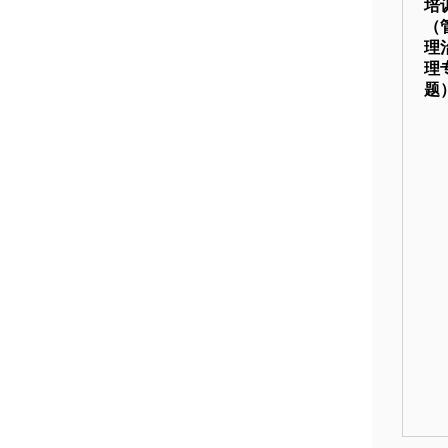
培
（
理
理
题