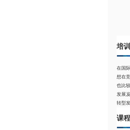
培
在国
想在
也比
发展
转型
课