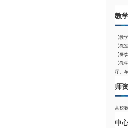
教
【教学
【教
【餐
【教
厅、
师
高校
中