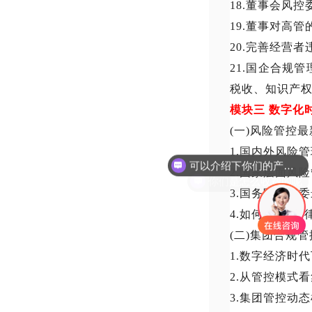
18.董事会风
19.董事对高管
20
.完善经营者
21
.国企合规
税收、知识产
模块三
数字化
(一)风险管控
可以介绍下你们的产品么
1.国内外风险
你们是怎么收费的呢
2.国家层面风
3.国务院国资
4.如何搭建“
(二)集团合规
1.数字经济时
2.从管控模式
3.集团管控动