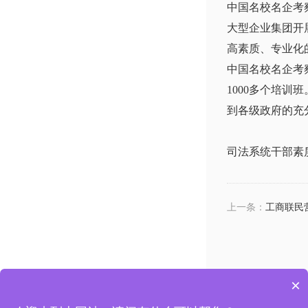
中国名校名企考
大型企业集团开
高素质、专业化
中国名校名企考
1000多个培
到各级政府的充
司法系统干部素
上一条：
工商联民
×
上海市杨浦区国权路525号复旦复华科技楼
电话：13